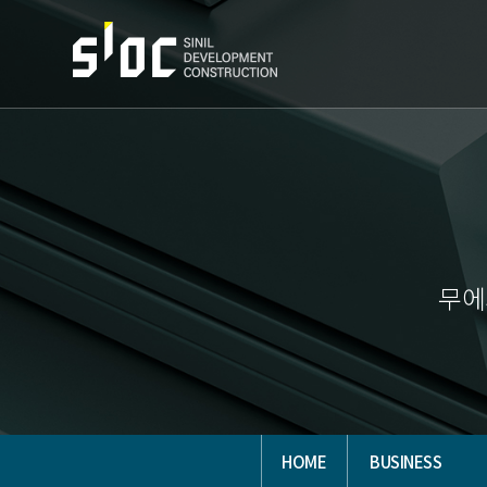
무에
HOME
BUSINESS