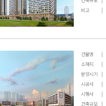
건축규모
비고
건물명
소재지
분양시기
시공사
시행사
건축규모