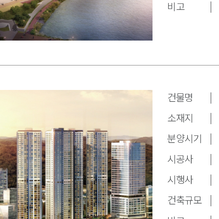
비고
건물명
소재지
분양시기
시공사
시행사
건축규모