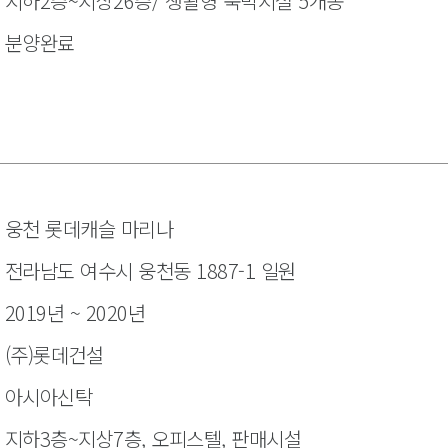
지하2층~지상26층/ 생활형 숙박시설 5개동
분양완료
웅천 롯데캐슬 마리나
전라남도 여수시 웅천동 1887-1 일원
2019년 ~ 2020년
(주)롯데건설
아시아신탁
지하3층~지상7층, 오피스텔, 판매시설