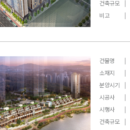
건축규모
비고
건물명
소재지
분양시기
시공사
시행사
건축규모