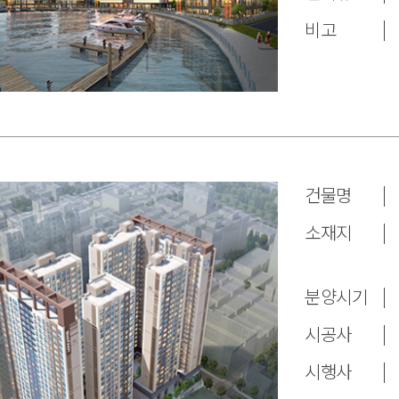
비고
건물명
소재지
분양시기
시공사
시행사