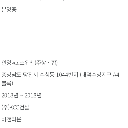
분양중
안양kcc스위첸(주상복합)
충청남도 당진시 수청동 1044번지 (대덕수청지구 A4
블록)
2018년 ~ 2018년
(주)KCC건설
비전타운