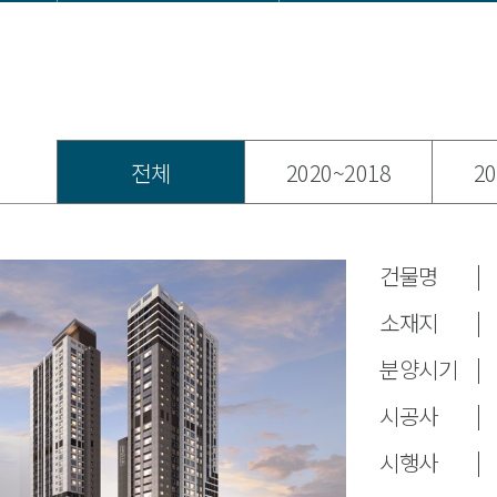
전체
2020~2018
20
건물명
소재지
분양시기
시공사
시행사