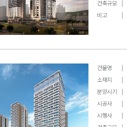
건축규모
비고
건물명
소재지
분양시기
시공사
시행사